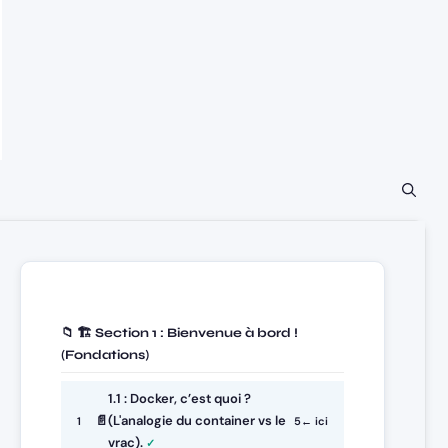
📁 🏗️ Section 1 : Bienvenue à bord !
(Fondations)
1.1 : Docker, c’est quoi ?
📄
(L'analogie du container vs le
1
5
← ici
vrac).