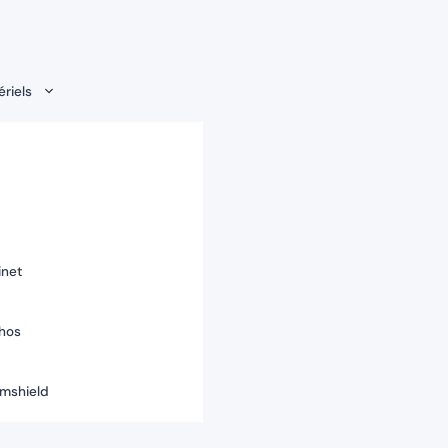
riels
inet
hos
rmshield