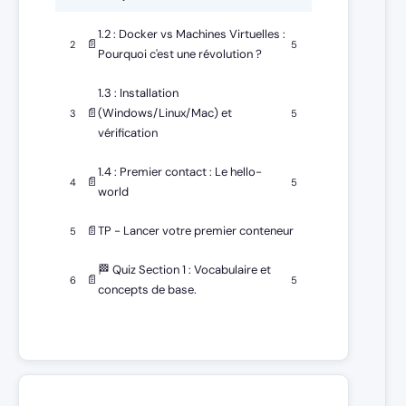
1.2 : Docker vs Machines Virtuelles :
📄
2
5
Pourquoi c'est une révolution ?
1.3 : Installation
📄
(Windows/Linux/Mac) et
3
5
vérification
1.4 : Premier contact : Le hello-
📄
4
5
world
📄
TP - Lancer votre premier conteneur
5
🏁 Quiz Section 1 : Vocabulaire et
📄
6
5
concepts de base.