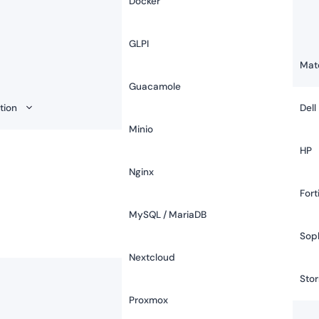
Docker
GLPI
Maté
Guacamole
ation
Dell
Minio
HP
Nginx
Fort
MySQL / MariaDB
Sop
Nextcloud
Sto
Proxmox