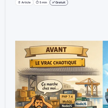
📄 Article
⏱ 5 min
✅ Gratuit