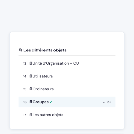
📁 Les différents objets
📄
Unité d’Organisation – OU
13
📄
Utilisateurs
14
📄
Ordinateurs
15
📄
Groupes
16
← ici
📄
Les autres objets
17