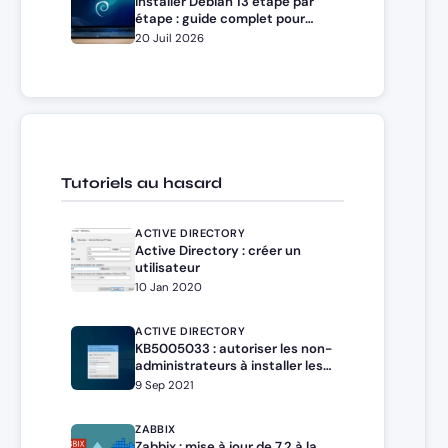
Installer Debian 13 étape par
étape : guide complet pour
débutants et administrateurs
20 Juil 2026
Tutoriels au hasard
ACTIVE DIRECTORY
Active Directory : créer un
utilisateur
10 Jan 2020
ACTIVE DIRECTORY
KB5005033 : autoriser les non-
administrateurs à installer les
pilotes d’impression
9 Sep 2021
ZABBIX
Zabbix : mise à jour de 7.2 à la