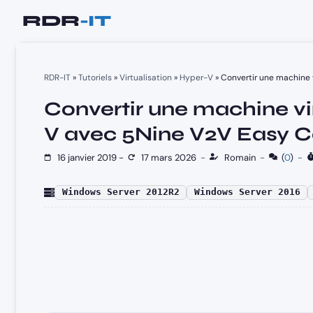
Aller
au
contenu
RDR-IT
»
Tutoriels
»
Virtualisation
»
Hyper-V
»
Convertir une machine 
Convertir une machine vi
V avec 5Nine V2V Easy C
16 janvier 2019
-
17 mars 2026
-
Romain
-
(
0
)
-
Windows Server 2012R2
Windows Server 2016