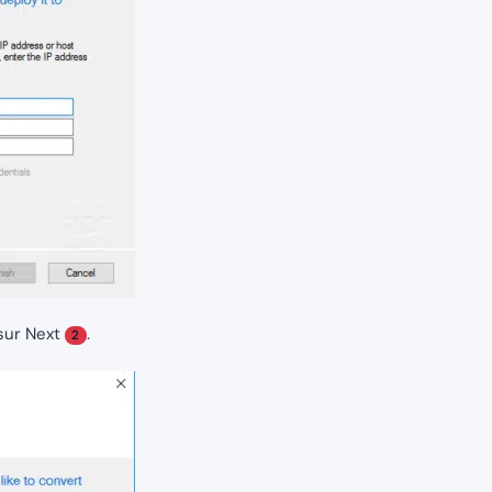
 sur Next
.
2