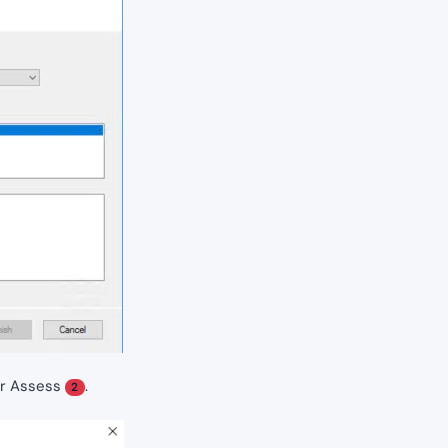
ur Assess
.
2