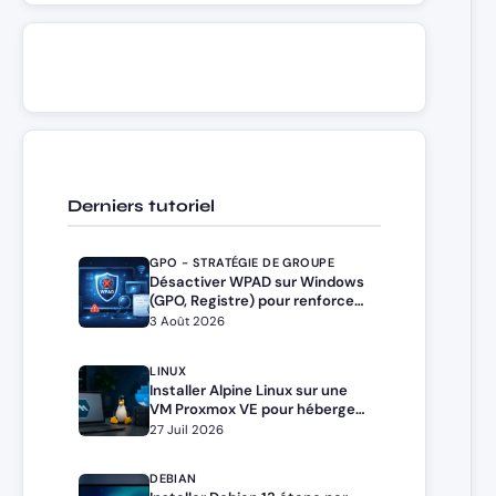
Derniers tutoriel
GPO - STRATÉGIE DE GROUPE
Désactiver WPAD sur Windows
(GPO, Registre) pour renforcer
la sécurité
3 Août 2026
LINUX
Installer Alpine Linux sur une
VM Proxmox VE pour héberger
Docker et Docker Compose
27 Juil 2026
DEBIAN