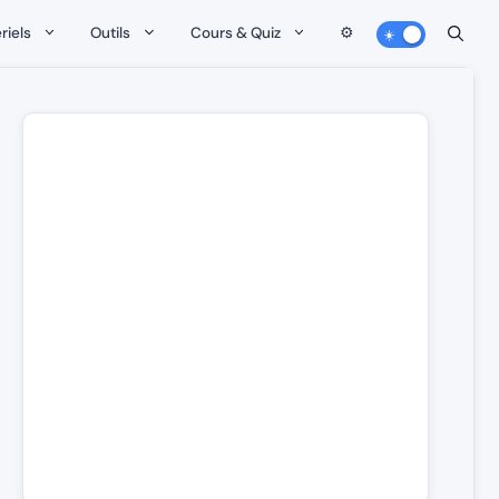
riels
Outils
Cours & Quiz
⚙️