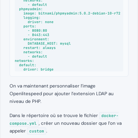
    networks:

      - default

  phpmyadmin:

    image: bitnami/phpmyadmin:5.0.2-debian-10-r72

    logging:

      driver: none

    ports:

      - 8080:80

      - 8443:443

    environment:

      DATABASE_HOST: mysql

    restart: always

    networks:

      - default

networks:

  default:

    driver: bridge
On va maintenant personnaliser l’image
Openlitespeed pour ajouter l’extension LDAP au
niveau de PHP.
Dans le répertoire où se trouve le fichier
docker-
, créer un nouveau dossier que l’on va
compose.yml
appeler
.
custom