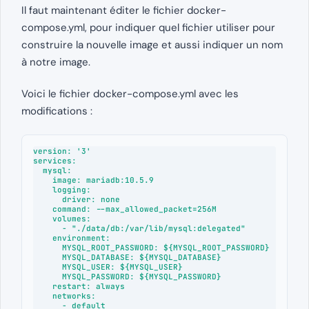
Il faut maintenant éditer le fichier docker-
compose.yml, pour indiquer quel fichier utiliser pour
construire la nouvelle image et aussi indiquer un nom
à notre image.
Voici le fichier docker-compose.yml avec les
modifications :
version: '3'

services:

  mysql:

    image: mariadb:10.5.9

    logging:

      driver: none

    command: --max_allowed_packet=256M

    volumes:

      - "./data/db:/var/lib/mysql:delegated"

    environment:

      MYSQL_ROOT_PASSWORD: ${MYSQL_ROOT_PASSWORD}

      MYSQL_DATABASE: ${MYSQL_DATABASE}

      MYSQL_USER: ${MYSQL_USER}

      MYSQL_PASSWORD: ${MYSQL_PASSWORD}

    restart: always

    networks:

      - default
