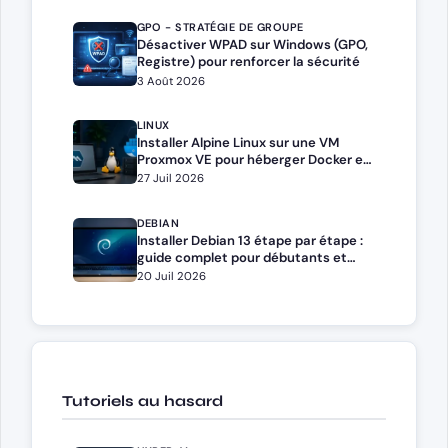
GPO - STRATÉGIE DE GROUPE
Désactiver WPAD sur Windows (GPO,
Registre) pour renforcer la sécurité
3 Août 2026
LINUX
Installer Alpine Linux sur une VM
Proxmox VE pour héberger Docker et
Docker Compose
27 Juil 2026
DEBIAN
Installer Debian 13 étape par étape :
guide complet pour débutants et
administrateurs
20 Juil 2026
Tutoriels au hasard