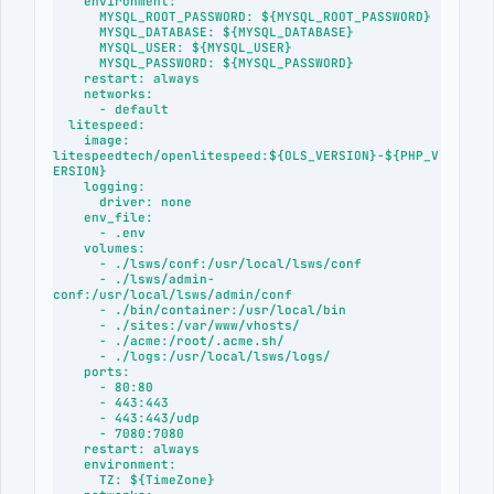
    environment:

      MYSQL_ROOT_PASSWORD: ${MYSQL_ROOT_PASSWORD}

      MYSQL_DATABASE: ${MYSQL_DATABASE}

      MYSQL_USER: ${MYSQL_USER}

      MYSQL_PASSWORD: ${MYSQL_PASSWORD}

    restart: always

    networks:

      - default

  litespeed:

    image: 
litespeedtech/openlitespeed:${OLS_VERSION}-${PHP_V
ERSION}

    logging:

      driver: none

    env_file:

      - .env

    volumes:

      - ./lsws/conf:/usr/local/lsws/conf

      - ./lsws/admin-
conf:/usr/local/lsws/admin/conf

      - ./bin/container:/usr/local/bin

      - ./sites:/var/www/vhosts/

      - ./acme:/root/.acme.sh/

      - ./logs:/usr/local/lsws/logs/

    ports:

      - 80:80

      - 443:443

      - 443:443/udp

      - 7080:7080

    restart: always

    environment:

      TZ: ${TimeZone}
