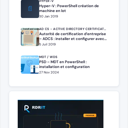
HYPER-V
Hyper-V : PowerShell création de
📄
machine en lot
30 Jan 2019
AD CS - ACTIVE DIRECTORY CERTIFICATE SERVICES
Autorité de certification d’entreprise
– ADCS : installer et configurer avec
Windows Serveur
5 Juil 2019
MDT / WDS
PSD – MDT en PowerShell :
installation et configuration
27 Nov 2024