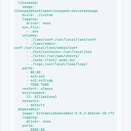
  litespeed:

    image: 
litespeedtech/openlitespeed:mycustomimage

    build: ./custom

    logging:

      driver: none

    env_file:

      - .env

    volumes:

      - ./lsws/conf:/usr/local/lsws/conf

      - ./lsws/admin-
conf:/usr/local/lsws/admin/conf

      - ./bin/container:/usr/local/bin

      - ./sites:/var/www/vhosts/

      - ./acme:/root/.acme.sh/

      - ./logs:/usr/local/lsws/logs/

    ports:

      - 80:80

      - 443:443

      - 443:443/udp

      - 7080:7080

    restart: always

    environment:

      TZ: ${TimeZone}

    networks:

      - default

  phpmyadmin:

    image: bitnami/phpmyadmin:5.0.2-debian-10-r72

    logging:

      driver: none

    ports:

      - 8080:80
