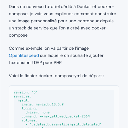
Dans ce nouveau tutoriel dédié à Docker et docker-
compose, je vais vous expliquer comment construire
une image personnalisé pour une conteneur depuis
un stack de service que l’on a créé avec docker-
compose
Comme exemple, on va partir de l’image
Openlitespeed
sur laquelle on souhaite ajouter
l’extension LDAP pour PHP.
Voici le fichier docker-compose.yml de départ :
version: '3'

services:

  mysql:

    image: mariadb:10.5.9

    logging:

      driver: none

    command: --max_allowed_packet=256M

    volumes:

      - "./data/db:/var/lib/mysql:delegated"
