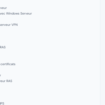
rveur
 avec Windows Serveur
 serveur VPN
 RAS
certificats
r
rveur RAS
NPS