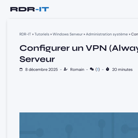
Aller
au
contenu
RDR-IT
»
Tutoriels
»
Windows Serveur
»
Administration système
»
Con
Configurer un VPN (Alw
Serveur
8 décembre 2025
-
Romain
-
(
1
)
-
20 minutes