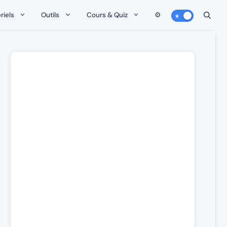
riels
Outils
Cours & Quiz
⚙️