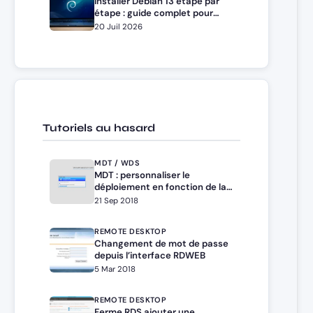
Installer Debian 13 étape par
étape : guide complet pour
débutants et administrateurs
20 Juil 2026
Tutoriels au hasard
MDT / WDS
MDT : personnaliser le
déploiement en fonction de la
séquence avec
21 Sep 2018
TaskSequenceID
REMOTE DESKTOP
Changement de mot de passe
depuis l’interface RDWEB
5 Mar 2018
REMOTE DESKTOP
Ferme RDS ajouter une