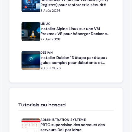
Registre) pour renforcer la sécurité
3 Août 2026
LINUX
Installer Alpine Linux sur une VM
Proxmox VE pour héberger Docker et
Docker Compose
27 Juil 2026
DEBIAN
Installer Debian 13 étape par étape :
guide complet pour débutants et
administrateurs
20 Juil 2026
Tutoriels au hasard
ADMINISTRATION SYSTÈME
PRTG supervision des serveurs des
serveurs Dell par Idrac