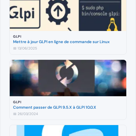
GLPI
Mettre à jour GLPI en ligne de commande sur Linux
📅 13/06/2025
GLPI
Comment passer de GLPI 9.5.X à GLPI 10.0.X
📅 26/03/2024