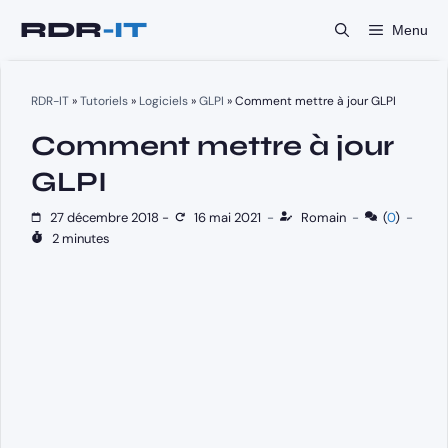
Aller
Menu
au
contenu
RDR-IT
»
Tutoriels
»
Logiciels
»
GLPI
»
Comment mettre à jour GLPI
Comment mettre à jour
GLPI
27 décembre 2018
-
16 mai 2021
-
Romain
-
(
0
)
-
2 minutes