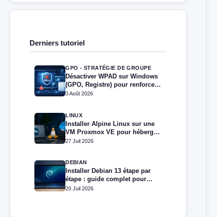
Derniers tutoriel
GPO - STRATÉGIE DE GROUPE
Désactiver WPAD sur Windows
(GPO, Registre) pour renforcer
la sécurité
3 Août 2026
LINUX
Installer Alpine Linux sur une
VM Proxmox VE pour héberger
Docker et Docker Compose
27 Juil 2026
DEBIAN
Installer Debian 13 étape par
étape : guide complet pour
débutants et administrateurs
20 Juil 2026