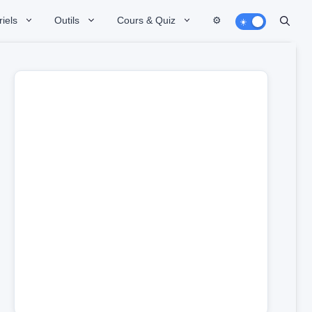
iels
Outils
Cours & Quiz
⚙️