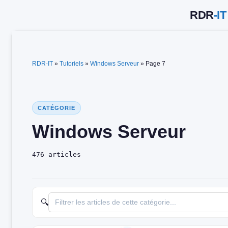
Aller
au
contenu
RDR-IT
»
Tutoriels
»
Windows Serveur
»
Page 7
CATÉGORIE
Windows Serveur
476 articles
🔍