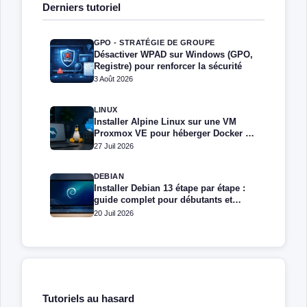
Derniers tutoriel
GPO - STRATÉGIE DE GROUPE
Désactiver WPAD sur Windows (GPO,
Registre) pour renforcer la sécurité
3 Août 2026
LINUX
Installer Alpine Linux sur une VM
Proxmox VE pour héberger Docker et
Docker Compose
27 Juil 2026
DEBIAN
Installer Debian 13 étape par étape :
guide complet pour débutants et
administrateurs
20 Juil 2026
Tutoriels au hasard