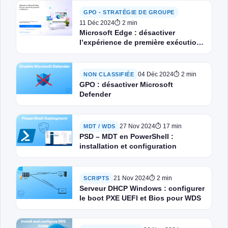
GPO - STRATÉGIE DE GROUPE
11 Déc 2024
⏱ 2 min
Microsoft Edge : désactiver
l’expérience de première exécution
par GPO
04 Déc 2024
⏱ 2 min
NON CLASSIFIÉE
GPO : désactiver Microsoft
Defender
27 Nov 2024
⏱ 17 min
MDT / WDS
PSD – MDT en PowerShell :
installation et configuration
21 Nov 2024
⏱ 2 min
SCRIPTS
Serveur DHCP Windows : configurer
le boot PXE UEFI et Bios pour WDS