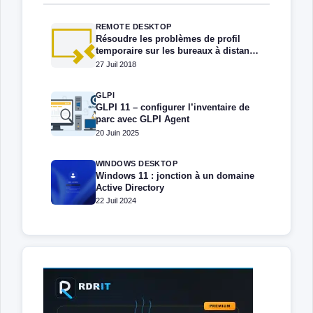
REMOTE DESKTOP
Résoudre les problèmes de profil
temporaire sur les bureaux à distance
RDS/TSE
27 Juil 2018
GLPI
GLPI 11 – configurer l’inventaire de
parc avec GLPI Agent
20 Juin 2025
WINDOWS DESKTOP
Windows 11 : jonction à un domaine
Active Directory
22 Juil 2024