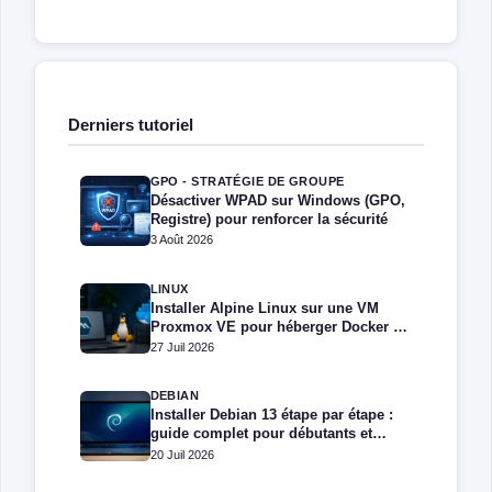
Derniers tutoriel
GPO - STRATÉGIE DE GROUPE
Désactiver WPAD sur Windows (GPO,
Registre) pour renforcer la sécurité
3 Août 2026
LINUX
Installer Alpine Linux sur une VM
Proxmox VE pour héberger Docker et
Docker Compose
27 Juil 2026
DEBIAN
Installer Debian 13 étape par étape :
guide complet pour débutants et
administrateurs
20 Juil 2026