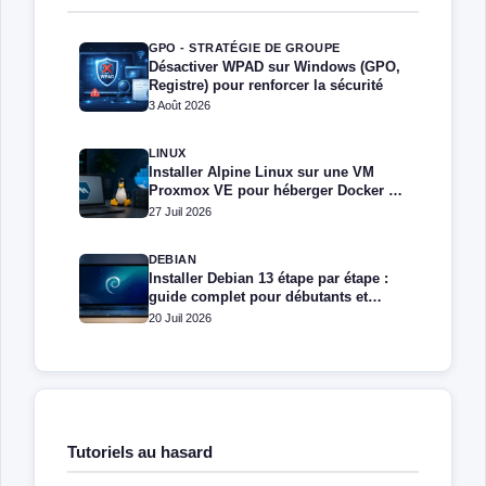
GPO - STRATÉGIE DE GROUPE
Désactiver WPAD sur Windows (GPO,
Registre) pour renforcer la sécurité
3 Août 2026
LINUX
Installer Alpine Linux sur une VM
Proxmox VE pour héberger Docker et
Docker Compose
27 Juil 2026
DEBIAN
Installer Debian 13 étape par étape :
guide complet pour débutants et
administrateurs
20 Juil 2026
Tutoriels au hasard