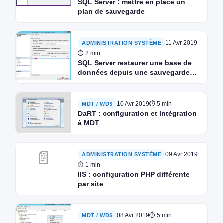
SQL Server : mettre en place un
plan de sauvegarde
11 Avr 2019
ADMINISTRATION SYSTÈME
⏱ 2 min
SQL Server restaurer une base de
données depuis une sauvegarde
(BAK)
10 Avr 2019
⏱ 5 min
MDT / WDS
DaRT : configuration et intégration
à MDT
📄
09 Avr 2019
ADMINISTRATION SYSTÈME
⏱ 1 min
IIS : configuration PHP différente
par site
08 Avr 2019
⏱ 5 min
MDT / WDS