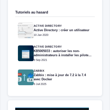
Tutoriels au hasard
ACTIVE DIRECTORY
Active Directory : créer un utilisateur
10 Jan 2020
ACTIVE DIRECTORY
KB5005033 : autoriser les non-
administrateurs à installer les pilotes
d’impression
9 Sep 2021
ZABBIX
Zabbix : mise à jour de 7.2 à la 7.4
avec Docker
9 Juil 2025