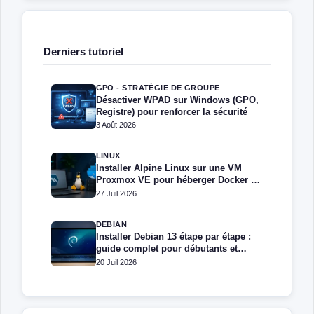
Derniers tutoriel
GPO - STRATÉGIE DE GROUPE
Désactiver WPAD sur Windows (GPO,
Registre) pour renforcer la sécurité
3 Août 2026
LINUX
Installer Alpine Linux sur une VM
Proxmox VE pour héberger Docker et
Docker Compose
27 Juil 2026
DEBIAN
Installer Debian 13 étape par étape :
guide complet pour débutants et
administrateurs
20 Juil 2026