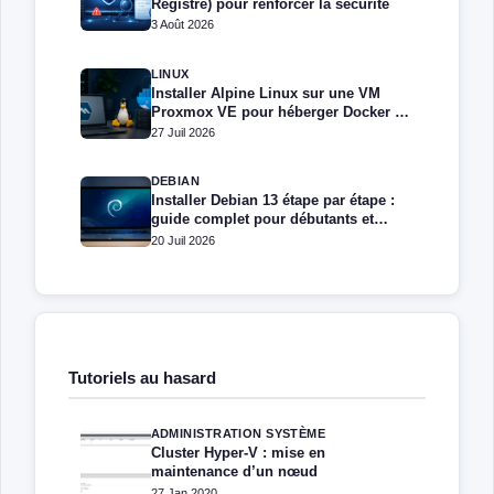
Registre) pour renforcer la sécurité
3 Août 2026
LINUX
Installer Alpine Linux sur une VM
Proxmox VE pour héberger Docker et
Docker Compose
27 Juil 2026
DEBIAN
Installer Debian 13 étape par étape :
guide complet pour débutants et
administrateurs
20 Juil 2026
Tutoriels au hasard
ADMINISTRATION SYSTÈME
Cluster Hyper-V : mise en
maintenance d’un nœud
27 Jan 2020