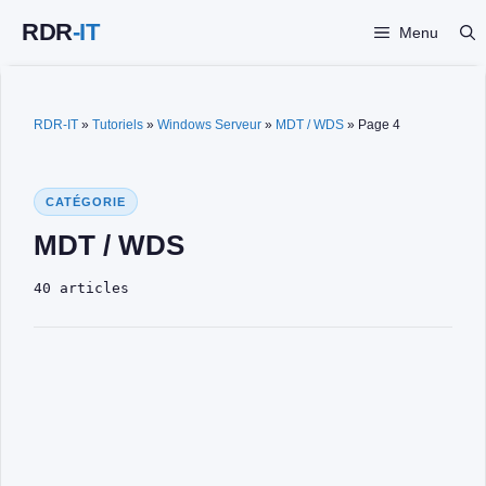
Aller
Menu
au
contenu
RDR-IT
»
Tutoriels
»
Windows Serveur
»
MDT / WDS
»
Page 4
CATÉGORIE
MDT / WDS
40 articles