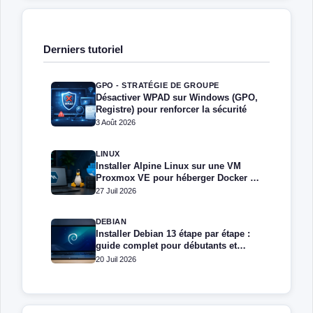
Derniers tutoriel
GPO - STRATÉGIE DE GROUPE
Désactiver WPAD sur Windows (GPO,
Registre) pour renforcer la sécurité
3 Août 2026
LINUX
Installer Alpine Linux sur une VM
Proxmox VE pour héberger Docker et
Docker Compose
27 Juil 2026
DEBIAN
Installer Debian 13 étape par étape :
guide complet pour débutants et
administrateurs
20 Juil 2026