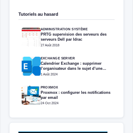
Tutoriels au hasard
ADMINISTRATION SYSTÈME
PRTG supervision des serveurs des
serveurs Dell par Idrac
27 Août 2018
EXCHANGE SERVER
Calendrier Exchange : supprimer
l’organisateur dans le sujet d’une
réservation de salle
1 Août 2024
PROXMOX
Proxmox : configurer les notifications
par email
24 Oct 2024