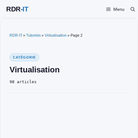
Aller
Menu
au
contenu
RDR-IT
»
Tutoriels
»
Virtualisation
»
Page 2
CATÉGORIE
Virtualisation
98 articles