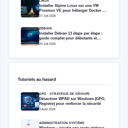
LINUX
Installer Alpine Linux sur une VM
Proxmox VE pour héberger Docker et
Docker Compose
27 Juil 2026
DEBIAN
Installer Debian 13 étape par étape :
guide complet pour débutants et
administrateurs
20 Juil 2026
Tutoriels au hasard
GPO - STRATÉGIE DE GROUPE
Désactiver WPAD sur Windows (GPO,
Registre) pour renforcer la sécurité
3 Août 2026
ADMINISTRATION SYSTÈME
Windows : ajouter une route statique