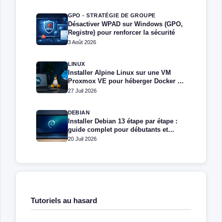
GPO - STRATÉGIE DE GROUPE
Désactiver WPAD sur Windows (GPO,
Registre) pour renforcer la sécurité
3 Août 2026
LINUX
Installer Alpine Linux sur une VM
Proxmox VE pour héberger Docker et
Docker Compose
27 Juil 2026
DEBIAN
Installer Debian 13 étape par étape :
guide complet pour débutants et
administrateurs
20 Juil 2026
Tutoriels au hasard