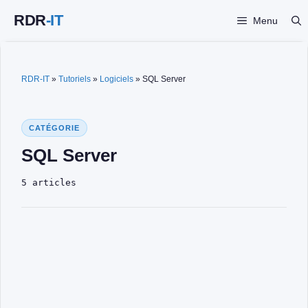
Aller
Menu
au
contenu
RDR-IT
»
Tutoriels
»
Logiciels
»
SQL Server
CATÉGORIE
SQL Server
5 articles