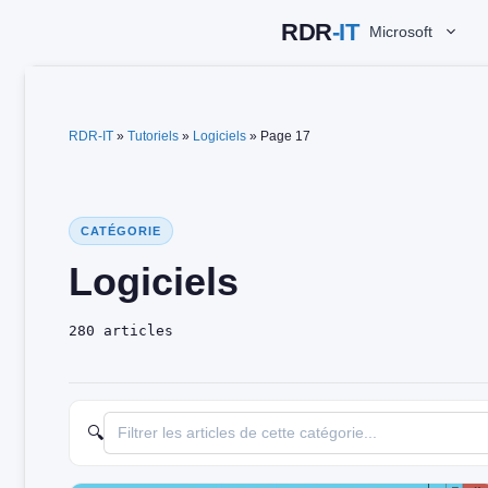
Aller
Microsoft
au
contenu
RDR-IT
»
Tutoriels
»
Logiciels
»
Page 17
CATÉGORIE
Logiciels
280 articles
🔍