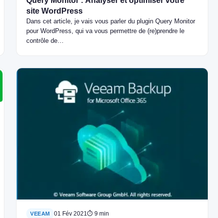
Query Monitor : Analyser et optimiser votre
site WordPress
Dans cet article, je vais vous parler du plugin Query Monitor
pour WordPress, qui va vous permettre de (re)prendre le
contrôle de…
01 Fév 2021
⏱ 9 min
VEEAM