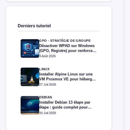
Derniers tutoriel
GPO - STRATÉGIE DE GROUPE
Désactiver WPAD sur Windows
(GPO, Registre) pour renforcer
la sécurité
3 Août 2026
LINUX
Installer Alpine Linux sur une
VM Proxmox VE pour héberger
Docker et Docker Compose
27 Juil 2026
DEBIAN
Installer Debian 13 étape par
étape : guide complet pour
débutants et administrateurs
20 Juil 2026