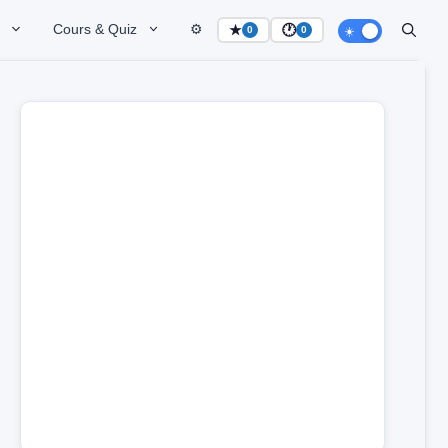
Cours & Quiz
⚙️
★
🕐
0
0