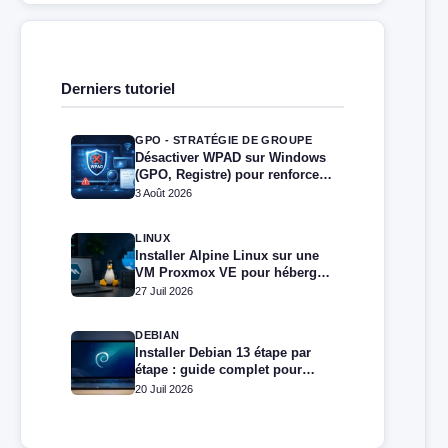
Derniers tutoriel
GPO - STRATÉGIE DE GROUPE
Désactiver WPAD sur Windows
(GPO, Registre) pour renforcer
la sécurité
3 Août 2026
LINUX
Installer Alpine Linux sur une
VM Proxmox VE pour héberger
Docker et Docker Compose
27 Juil 2026
DEBIAN
Installer Debian 13 étape par
étape : guide complet pour
débutants et administrateurs
20 Juil 2026