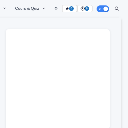
Cours & Quiz
⚙️
★
🕐
0
0