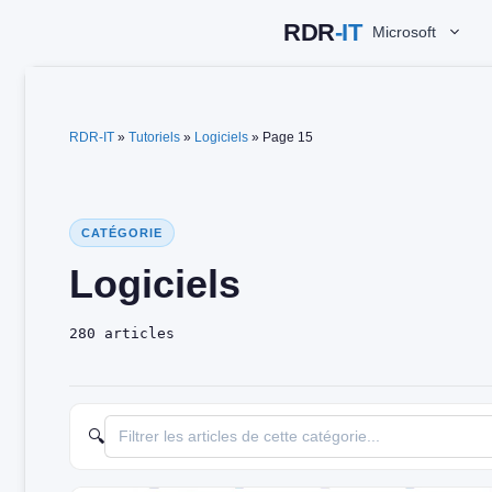
Aller
Microsoft
au
contenu
RDR-IT
»
Tutoriels
»
Logiciels
»
Page 15
CATÉGORIE
Logiciels
280 articles
🔍