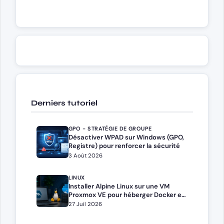
Derniers tutoriel
GPO - STRATÉGIE DE GROUPE
Désactiver WPAD sur Windows (GPO,
Registre) pour renforcer la sécurité
3 Août 2026
LINUX
Installer Alpine Linux sur une VM
Proxmox VE pour héberger Docker et
Docker Compose
27 Juil 2026