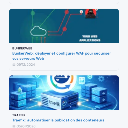
BUNKERWEB
BunkerWeb : déployer et configurer WAF pour sécuriser
vos serveurs Web
📅 09/12/2024
TRAEFIK
Traefik : automatiser la publication des conteneurs
📅 05/01/2026