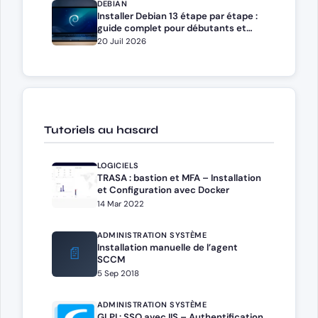
DEBIAN
Installer Debian 13 étape par étape :
guide complet pour débutants et
administrateurs
20 Juil 2026
Tutoriels au hasard
LOGICIELS
TRASA : bastion et MFA – Installation
et Configuration avec Docker
14 Mar 2022
ADMINISTRATION SYSTÈME
Installation manuelle de l’agent
📄
SCCM
5 Sep 2018
ADMINISTRATION SYSTÈME
GLPI : SSO avec IIS – Authentification