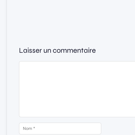
Laisser un commentaire
Commentaire
Nom