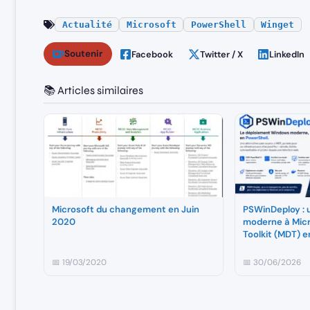
Actualité
Microsoft
PowerShell
Winget
Soutenir
Facebook
Twitter / X
LinkedIn
📚 Articles similaires
Microsoft du changement en Juin
PSWinDeploy : 
2020
moderne à Mic
Toolkit (MDT) 
📅 19/03/2020
📅 30/06/2026