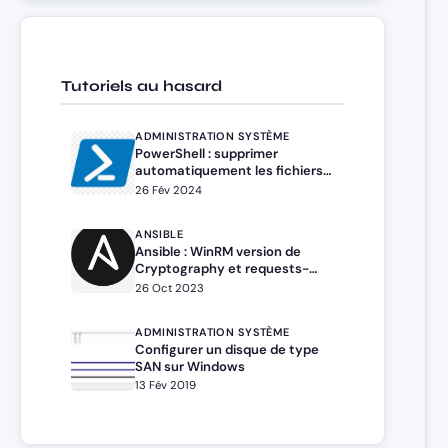
Tutoriels au hasard
ADMINISTRATION SYSTÈME
PowerShell : supprimer
automatiquement les fichiers
de plus de X jours
26 Fév 2024
ANSIBLE
Ansible : WinRM version de
Cryptography et requests-
credssp compatible avec
26 Oct 2023
Windows
ADMINISTRATION SYSTÈME
Configurer un disque de type
SAN sur Windows
13 Fév 2019