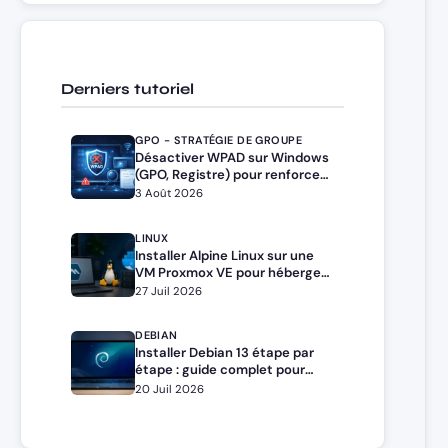
Derniers tutoriel
GPO - STRATÉGIE DE GROUPE
Désactiver WPAD sur Windows
(GPO, Registre) pour renforcer
la sécurité
3 Août 2026
LINUX
Installer Alpine Linux sur une
VM Proxmox VE pour héberger
Docker et Docker Compose
27 Juil 2026
DEBIAN
Installer Debian 13 étape par
étape : guide complet pour
débutants et administrateurs
20 Juil 2026