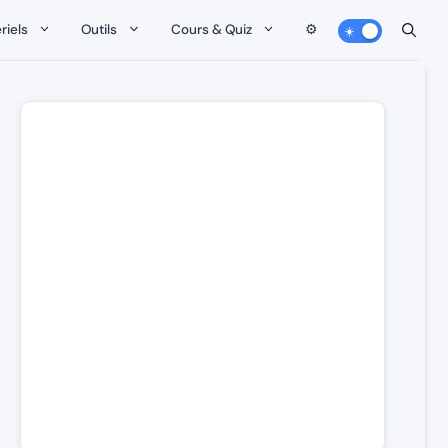
riels
Outils
Cours & Quiz
⚙️