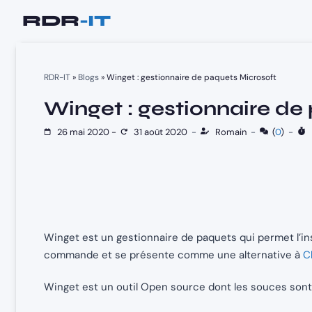
Aller
au
contenu
RDR-IT
»
Blogs
»
Winget : gestionnaire de paquets Microsoft
Winget : gestionnaire de
26 mai 2020
-
31 août 2020
-
Romain
-
(
0
)
-
1
Winget est un gestionnaire de paquets qui permet l’in
commande et se présente comme une alternative à
C
Winget est un outil Open source dont les souces sont