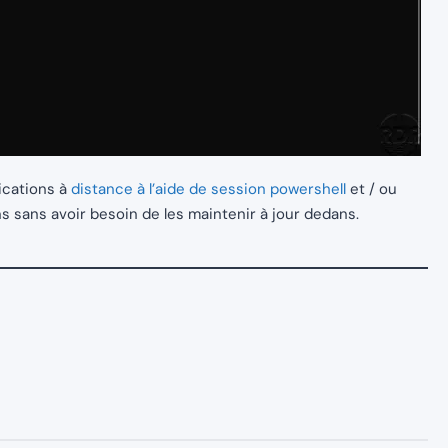
ications à
distance à l’aide de session powershell
et / ou
ns sans avoir besoin de les maintenir à jour dedans.