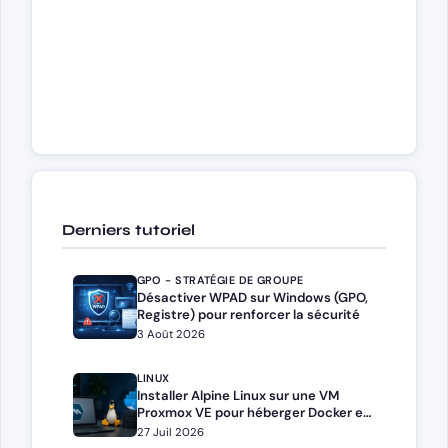
Derniers tutoriel
GPO - STRATÉGIE DE GROUPE
Désactiver WPAD sur Windows (GPO,
Registre) pour renforcer la sécurité
3 Août 2026
LINUX
Installer Alpine Linux sur une VM
Proxmox VE pour héberger Docker et
Docker Compose
27 Juil 2026