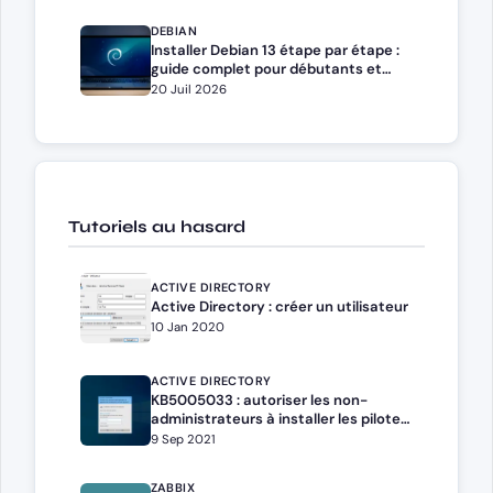
DEBIAN
Installer Debian 13 étape par étape :
guide complet pour débutants et
administrateurs
20 Juil 2026
Tutoriels au hasard
ACTIVE DIRECTORY
Active Directory : créer un utilisateur
10 Jan 2020
ACTIVE DIRECTORY
KB5005033 : autoriser les non-
administrateurs à installer les pilotes
d’impression
9 Sep 2021
ZABBIX