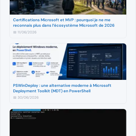
Certifications Microsoft et MVP : pourquoi je ne me
reconnais plus dans l’écosystème Microsoft de 2026
📅 11/06/2026
PSWinDeploy : une alternative moderne à Microsoft
Deployment Toolkit (MDT) en PowerShell
📅 30/06/2026