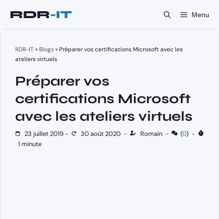
Aller
Menu
au
contenu
RDR-IT
»
Blogs
»
Préparer vos certifications Microsoft avec les
ateliers virtuels
Préparer vos
certifications Microsoft
avec les ateliers virtuels
23 juillet 2019
-
30 août 2020
-
Romain
-
(
0
)
-
1 minute