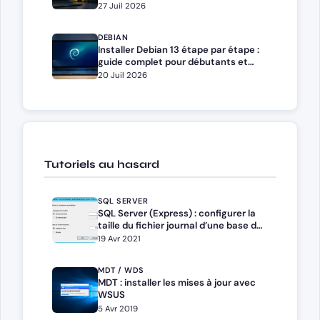
Docker Compose
27 Juil 2026
DEBIAN
Installer Debian 13 étape par étape :
guide complet pour débutants et
administrateurs
20 Juil 2026
Tutoriels au hasard
SQL SERVER
SQL Server (Express) : configurer la
taille du fichier journal d’une base de
données
19 Avr 2021
MDT / WDS
MDT : installer les mises à jour avec
WSUS
5 Avr 2019