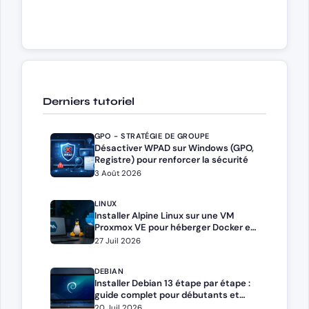
Derniers tutoriel
GPO - STRATÉGIE DE GROUPE
Désactiver WPAD sur Windows (GPO,
Registre) pour renforcer la sécurité
3 Août 2026
LINUX
Installer Alpine Linux sur une VM
Proxmox VE pour héberger Docker et
Docker Compose
27 Juil 2026
DEBIAN
Installer Debian 13 étape par étape :
guide complet pour débutants et
administrateurs
20 Juil 2026