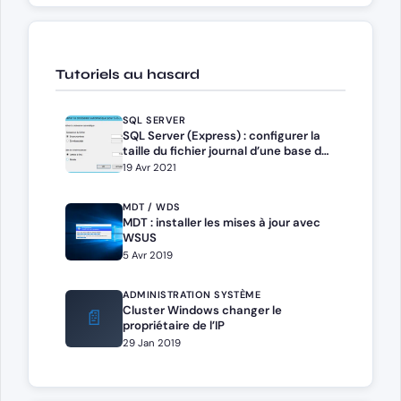
Tutoriels au hasard
SQL SERVER
SQL Server (Express) : configurer la
taille du fichier journal d’une base de
données
19 Avr 2021
MDT / WDS
MDT : installer les mises à jour avec
WSUS
5 Avr 2019
ADMINISTRATION SYSTÈME
Cluster Windows changer le
📄
propriétaire de l’IP
29 Jan 2019