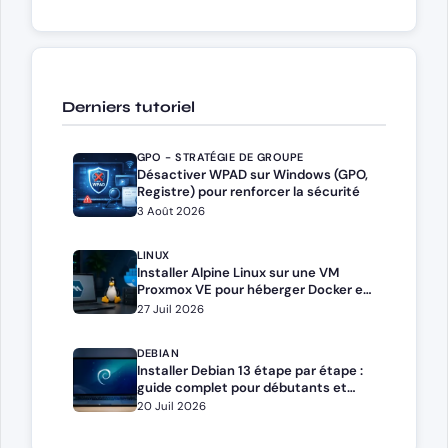
Derniers tutoriel
GPO - STRATÉGIE DE GROUPE
Désactiver WPAD sur Windows (GPO,
Registre) pour renforcer la sécurité
3 Août 2026
LINUX
Installer Alpine Linux sur une VM
Proxmox VE pour héberger Docker et
Docker Compose
27 Juil 2026
DEBIAN
Installer Debian 13 étape par étape :
guide complet pour débutants et
administrateurs
20 Juil 2026