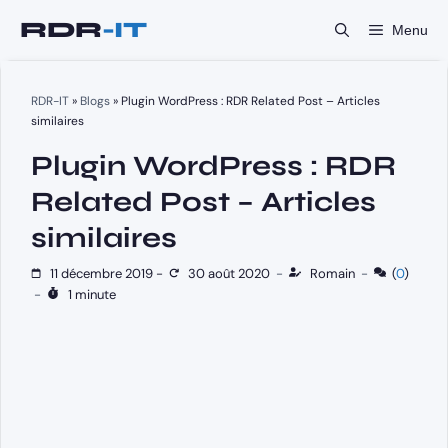
Aller
Menu
au
contenu
RDR-IT
»
Blogs
»
Plugin WordPress : RDR Related Post – Articles
similaires
Plugin WordPress : RDR
Related Post – Articles
similaires
11 décembre 2019
-
30 août 2020
-
Romain
-
(
0
)
-
1 minute