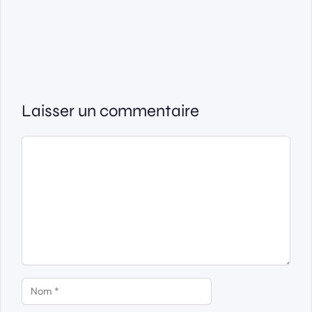
Laisser un commentaire
Commentaire
Nom