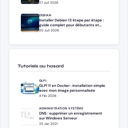
Docker Compose
27 Juil 2026
DEBIAN
Installer Debian 13 étape par étape :
guide complet pour débutants et
administrateurs
20 Juil 2026
Tutoriels au hasard
GLPI
GLPI 11 en Docker : installation simple
avec mon image personnalisée
4 Fév 2026
ADMINISTRATION SYSTÈME
DNS : supprimer un enregistrement
sur Windows Serveur
25 Jan 2021