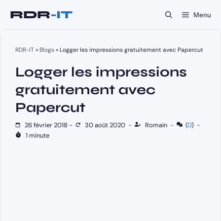
Aller
Menu
au
contenu
RDR-IT
»
Blogs
»
Logger les impressions gratuitement avec Papercut
Logger les impressions
gratuitement avec
Papercut
26 février 2018
-
30 août 2020
-
Romain
-
(
0
)
-
1 minute