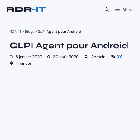
Aller
Menu
au
contenu
RDR-IT
»
Blogs
»
GLPI Agent pour Android
GLPI Agent pour Android
8 janvier 2020
-
30 août 2020
-
Romain
-
(
0
)
-
1 minute