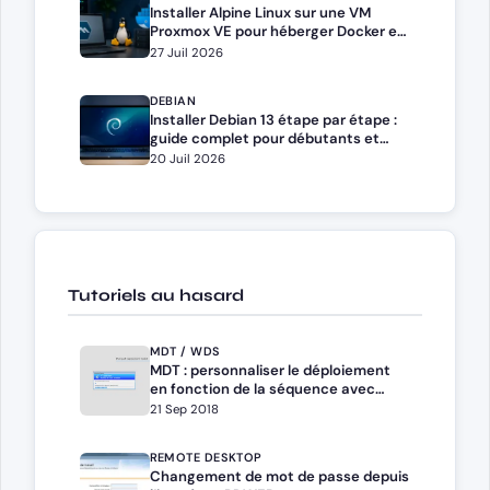
Installer Alpine Linux sur une VM
Proxmox VE pour héberger Docker et
Docker Compose
27 Juil 2026
DEBIAN
Installer Debian 13 étape par étape :
guide complet pour débutants et
administrateurs
20 Juil 2026
Tutoriels au hasard
MDT / WDS
MDT : personnaliser le déploiement
en fonction de la séquence avec
TaskSequenceID
21 Sep 2018
REMOTE DESKTOP
Changement de mot de passe depuis