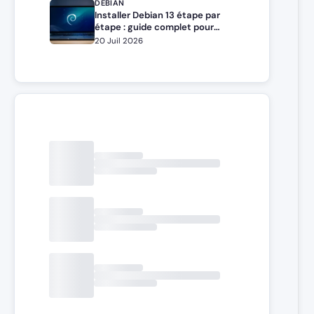
DEBIAN
Installer Debian 13 étape par
étape : guide complet pour
débutants et administrateurs
20 Juil 2026