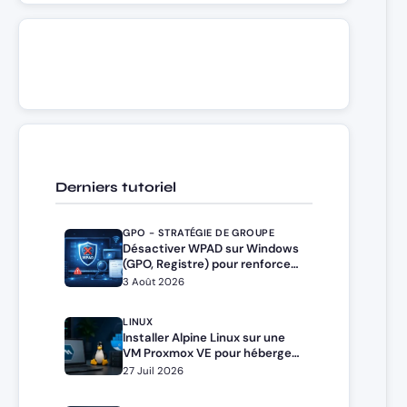
Derniers tutoriel
GPO - STRATÉGIE DE GROUPE
Désactiver WPAD sur Windows
(GPO, Registre) pour renforcer
la sécurité
3 Août 2026
LINUX
Installer Alpine Linux sur une
VM Proxmox VE pour héberger
Docker et Docker Compose
27 Juil 2026