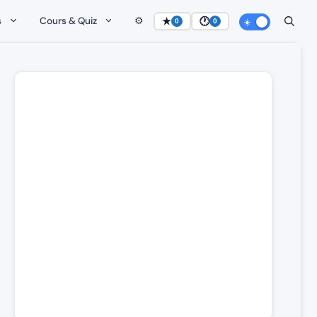
s
Cours & Quiz
⚙️
★
🕐
0
0