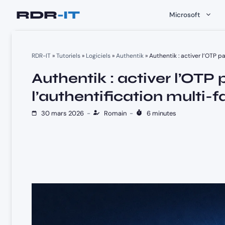
Aller
Microsoft
au
contenu
RDR-IT
»
Tutoriels
»
Logiciels
»
Authentik
»
Authentik : activer l’OTP p
Authentik : activer l’OTP 
l’authentification multi-
30 mars 2026
-
Romain
-
6 minutes