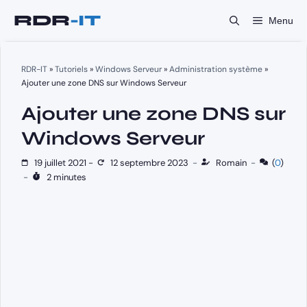
Aller
Menu
au
contenu
RDR-IT
»
Tutoriels
»
Windows Serveur
»
Administration système
»
Ajouter une zone DNS sur Windows Serveur
Ajouter une zone DNS sur
Windows Serveur
19 juillet 2021
-
12 septembre 2023
-
Romain
-
(
0
)
-
2 minutes