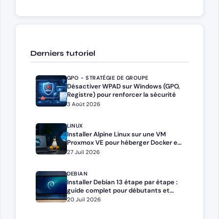
Derniers tutoriel
GPO - STRATÉGIE DE GROUPE
Désactiver WPAD sur Windows (GPO,
Registre) pour renforcer la sécurité
3 Août 2026
LINUX
Installer Alpine Linux sur une VM
Proxmox VE pour héberger Docker et
Docker Compose
27 Juil 2026
DEBIAN
Installer Debian 13 étape par étape :
guide complet pour débutants et
administrateurs
20 Juil 2026