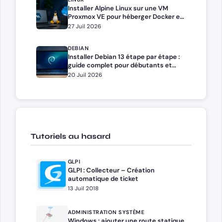
Installer Alpine Linux sur une VM
Proxmox VE pour héberger Docker et
Docker Compose
27 Juil 2026
DEBIAN
Installer Debian 13 étape par étape :
guide complet pour débutants et
administrateurs
20 Juil 2026
Tutoriels au hasard
GLPI
GLPI : Collecteur – Création
automatique de ticket
13 Juil 2018
ADMINISTRATION SYSTÈME
Windows : ajouter une route statique