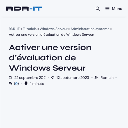
Aller
Menu
au
contenu
RDR-IT
»
Tutoriels
»
Windows Serveur
»
Administration système
»
Activer une version d’évaluation de Windows Serveur
Activer une version
d’évaluation de
Windows Serveur
22 septembre 2021
-
12 septembre 2023
-
Romain
-
(
0
)
-
1 minute