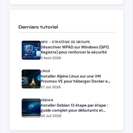
Derniers tutoriel
GPO - STRATÉGIE DE GROUPE
Désactiver WPAD sur Windows (GPO,
Registre) pour renforcer la sécurité
3 Août 2026
LINUX
Installer Alpine Linux sur une VM
Proxmox VE pour héberger Docker et
Docker Compose
27 Juil 2026
DEBIAN
Installer Debian 13 étape par étape :
guide complet pour débutants et
administrateurs
20 Juil 2026