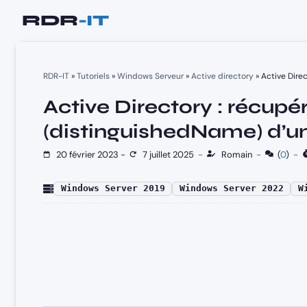
Aller
au
contenu
RDR-IT
»
Tutoriels
»
Windows Serveur
»
Active directory
»
Active Dire
Active Directory : récupér
(distinguishedName) d’un
20 février 2023
-
7 juillet 2025
-
Romain
-
(
0
)
-
Windows Server 2019
Windows Server 2022
W