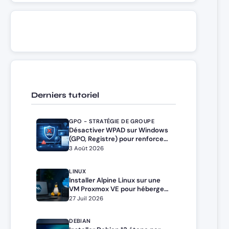
Derniers tutoriel
GPO - STRATÉGIE DE GROUPE
Désactiver WPAD sur Windows
(GPO, Registre) pour renforcer
la sécurité
3 Août 2026
LINUX
Installer Alpine Linux sur une
VM Proxmox VE pour héberger
Docker et Docker Compose
27 Juil 2026
DEBIAN