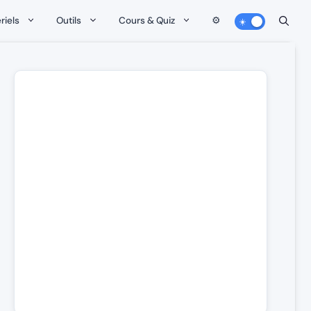
riels
Outils
Cours & Quiz
⚙️