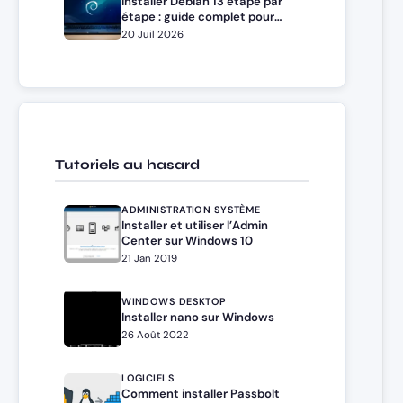
Installer Debian 13 étape par
étape : guide complet pour
débutants et administrateurs
20 Juil 2026
Tutoriels au hasard
ADMINISTRATION SYSTÈME
Installer et utiliser l’Admin
Center sur Windows 10
21 Jan 2019
WINDOWS DESKTOP
Installer nano sur Windows
26 Août 2022
LOGICIELS
Comment installer Passbolt